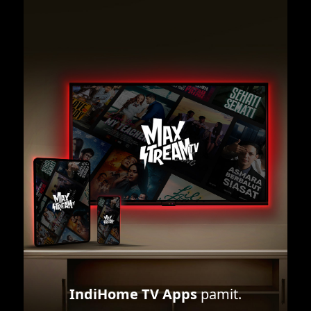
IndiHome TV Apps
pamit.