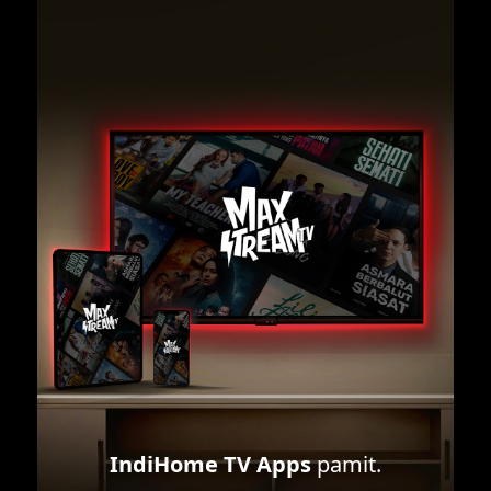
IndiHome TV Apps
pamit.