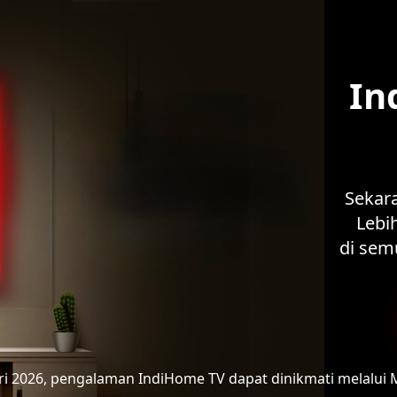
In
Sekar
Lebih
di sem
ari 2026, pengalaman IndiHome TV
dapat dinikmati melalui