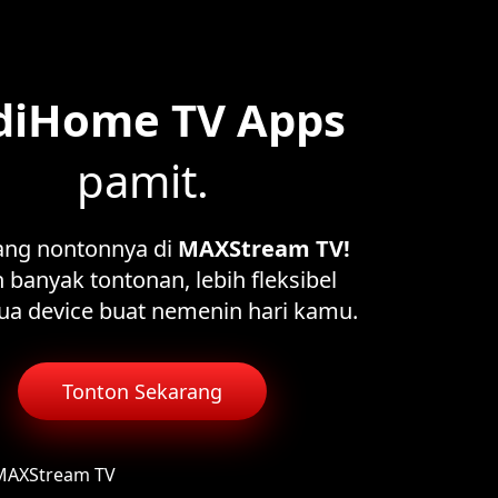
diHome TV Apps
pamit.
ang nontonnya di
MAXStream TV!
 banyak tontonan, lebih fleksibel
ua device buat nemenin hari kamu.
Tonton Sekarang
 MAXStream TV