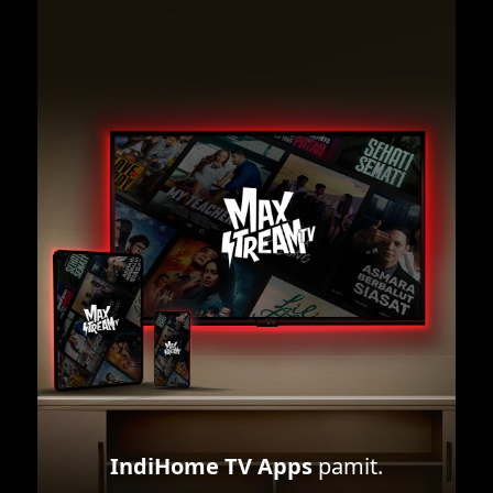
IndiHome TV Apps
pamit.