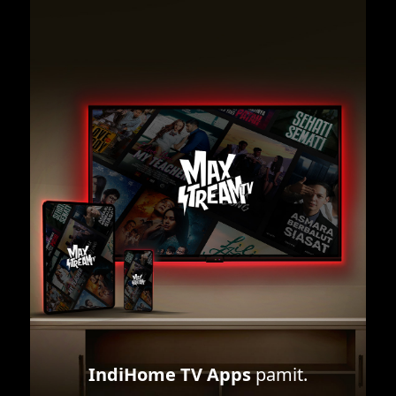
IndiHome TV Apps
pamit.