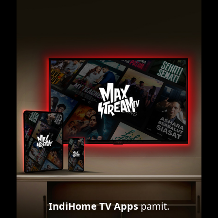
IndiHome TV Apps
pamit.