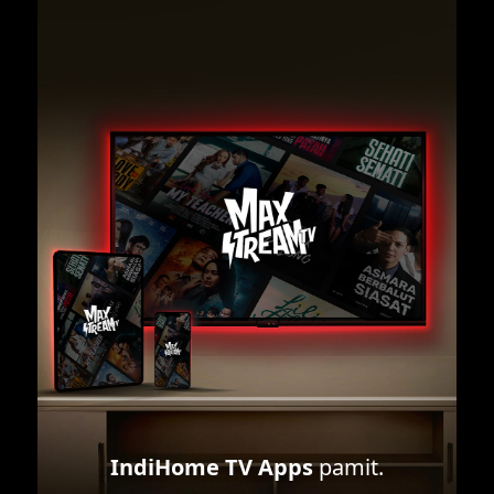
IndiHome TV Apps
pamit.