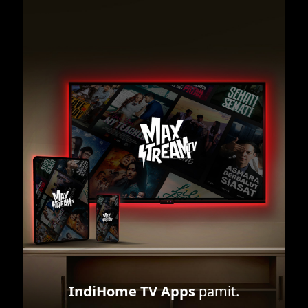
IndiHome TV Apps
pamit.