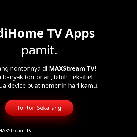
diHome TV Apps
pamit.
ang nontonnya di
MAXStream TV!
 banyak tontonan, lebih fleksibel
ua device buat nemenin hari kamu.
Tonton Sekarang
 MAXStream TV