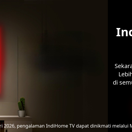
In
Sekar
Lebih
di sem
ari 2026, pengalaman IndiHome TV
dapat dinikmati melalui