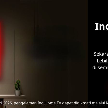
In
Sekar
Lebih
di sem
ari 2026, pengalaman IndiHome TV
dapat dinikmati melalui