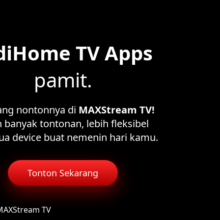
diHome TV Apps
pamit.
ang nontonnya di
MAXStream TV!
 banyak tontonan, lebih fleksibel
ua device buat nemenin hari kamu.
Tonton Sekarang
 MAXStream TV