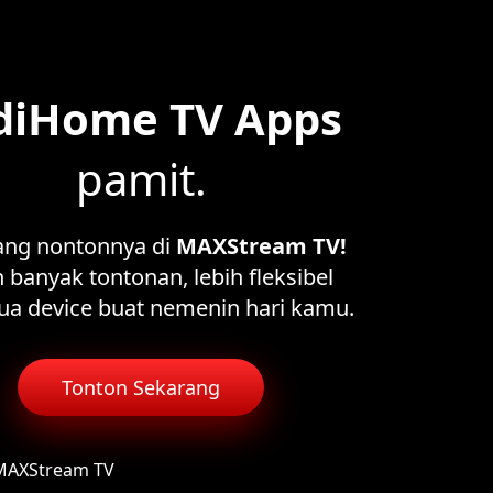
diHome TV Apps
pamit.
ang nontonnya di
MAXStream TV!
 banyak tontonan, lebih fleksibel
ua device buat nemenin hari kamu.
Tonton Sekarang
 MAXStream TV