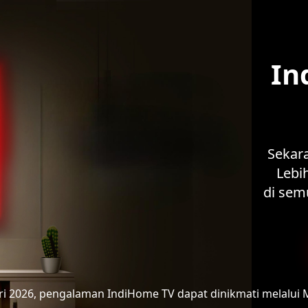
In
Sekar
Lebih
di sem
ari 2026, pengalaman IndiHome TV
dapat dinikmati melalui