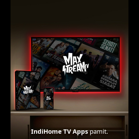
IndiHome TV Apps
pamit.