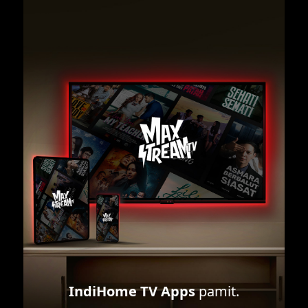
IndiHome TV Apps
pamit.