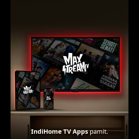
IndiHome TV Apps
pamit.