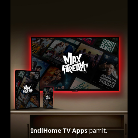
IndiHome TV Apps
pamit.