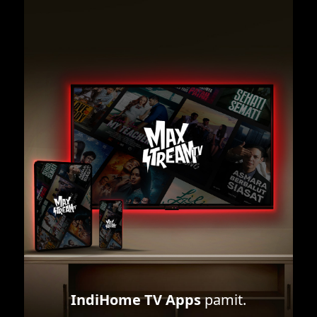
IndiHome TV Apps
pamit.