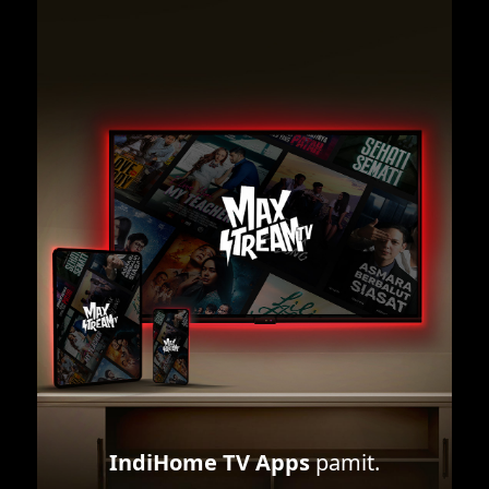
IndiHome TV Apps
pamit.