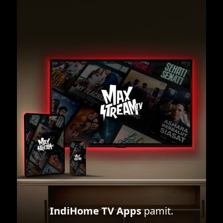
IndiHome TV Apps
pamit.