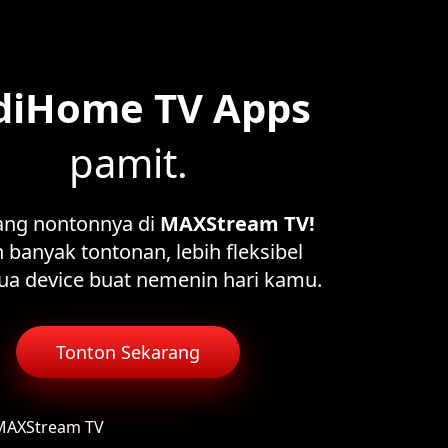
diHome TV Apps
pamit.
ang nontonnya di
MAXStream TV!
 banyak tontonan, lebih fleksibel
ua device buat nemenin hari kamu.
Tonton Sekarang
 MAXStream TV