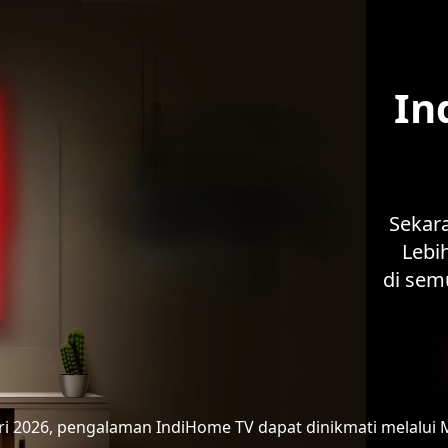
In
Sekar
Lebih
di sem
ari 2026, pengalaman IndiHome TV
dapat dinikmati melalui