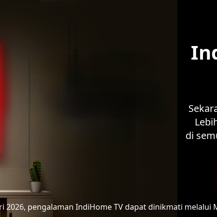
In
Sekar
Lebih
di sem
ari 2026, pengalaman IndiHome TV
dapat dinikmati melalui