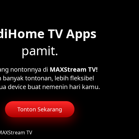
diHome TV Apps
pamit.
ang nontonnya di
MAXStream TV!
 banyak tontonan, lebih fleksibel
ua device buat nemenin hari kamu.
Tonton Sekarang
 MAXStream TV