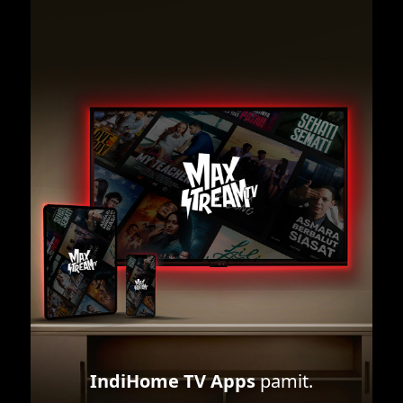
IndiHome TV Apps
pamit.