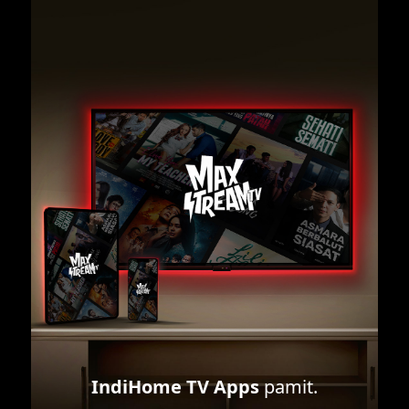
IndiHome TV Apps
pamit.