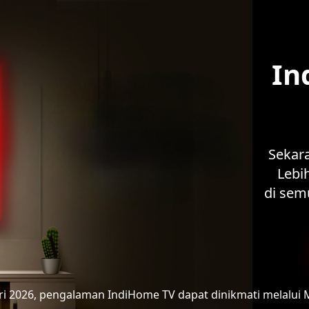
In
Sekar
Lebih
di sem
ari 2026, pengalaman IndiHome TV
dapat dinikmati melalui