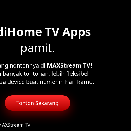
diHome TV Apps
pamit.
ang nontonnya di
MAXStream TV!
 banyak tontonan, lebih fleksibel
ua device buat nemenin hari kamu.
Tonton Sekarang
 MAXStream TV