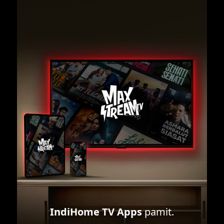
IndiHome TV Apps
pamit.