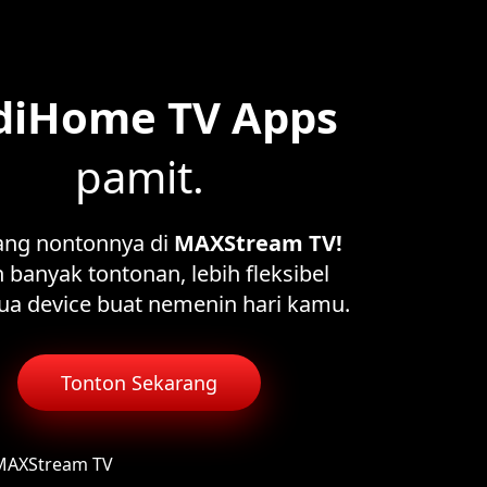
diHome TV Apps
pamit.
ang nontonnya di
MAXStream TV!
 banyak tontonan, lebih fleksibel
ua device buat nemenin hari kamu.
Tonton Sekarang
 MAXStream TV