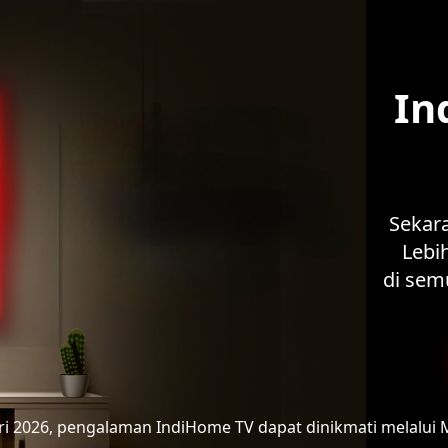
In
Sekar
Lebih
di sem
ari 2026, pengalaman IndiHome TV
dapat dinikmati melalui