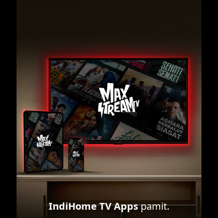
IndiHome TV Apps
pamit.