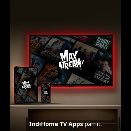
IndiHome TV Apps
pamit.