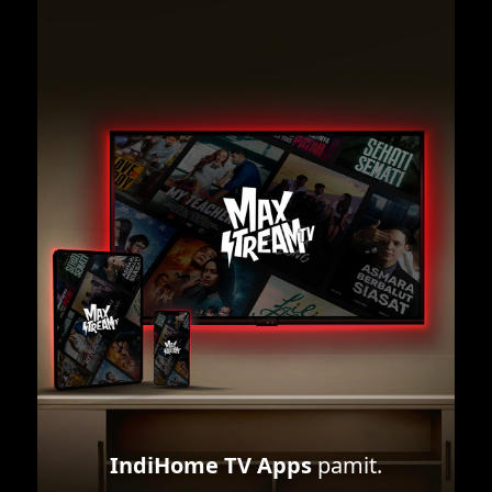
IndiHome TV Apps
pamit.