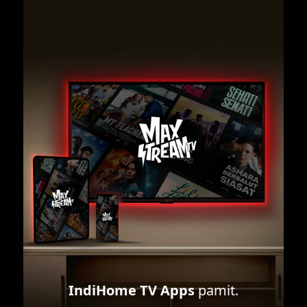
IndiHome TV Apps
pamit.