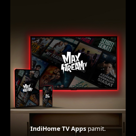
IndiHome TV Apps
pamit.