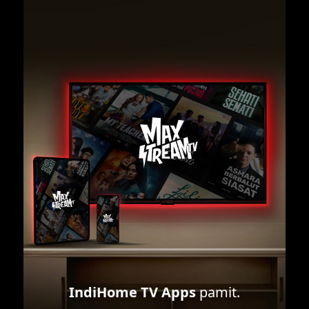
IndiHome TV Apps
pamit.