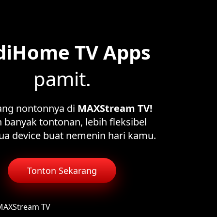
diHome TV Apps
pamit.
ang nontonnya di
MAXStream TV!
 banyak tontonan, lebih fleksibel
ua device buat nemenin hari kamu.
Tonton Sekarang
 MAXStream TV