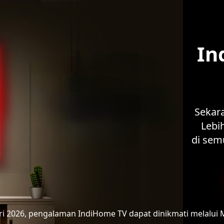
In
Sekar
Lebih
di sem
ari 2026, pengalaman IndiHome TV
dapat dinikmati melalui