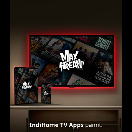
IndiHome TV Apps
pamit.