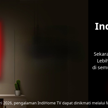
In
Sekar
Lebih
di sem
ari 2026, pengalaman IndiHome TV
dapat dinikmati melalui