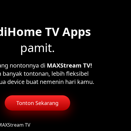
diHome TV Apps
pamit.
ang nontonnya di
MAXStream TV!
 banyak tontonan, lebih fleksibel
ua device buat nemenin hari kamu.
Tonton Sekarang
 MAXStream TV