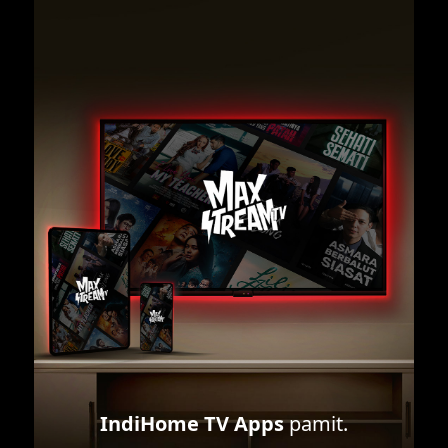
IndiHome TV Apps
pamit.