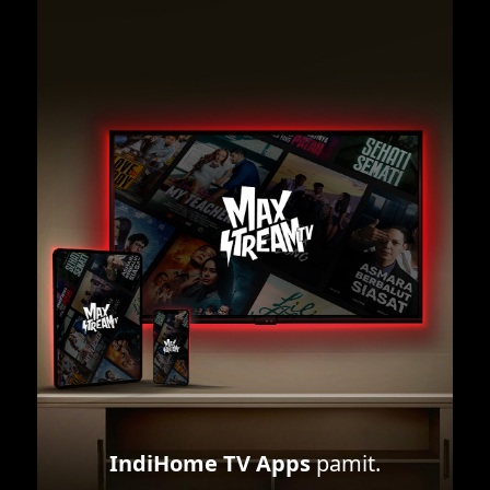
IndiHome TV Apps
pamit.