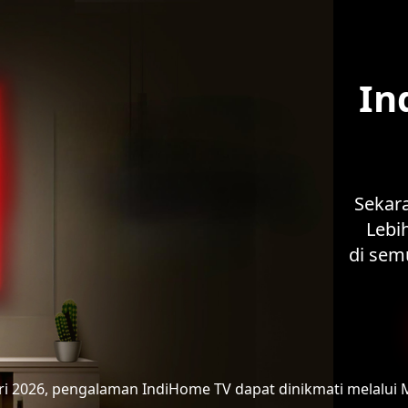
In
Sekar
Lebih
di sem
ari 2026, pengalaman IndiHome TV
dapat dinikmati melalui