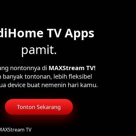
diHome TV Apps
pamit.
ang nontonnya di
MAXStream TV!
 banyak tontonan, lebih fleksibel
ua device buat nemenin hari kamu.
Tonton Sekarang
 MAXStream TV