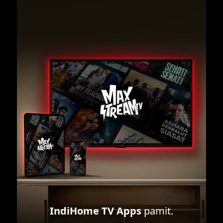
IndiHome TV Apps
pamit.