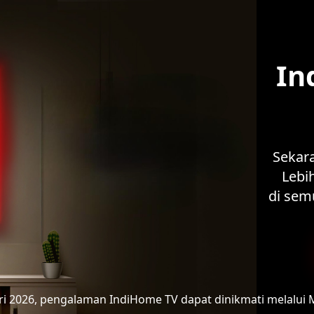
In
Sekar
Lebih
di sem
ari 2026, pengalaman IndiHome TV
dapat dinikmati melalui