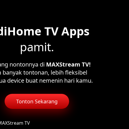
diHome TV Apps
pamit.
ang nontonnya di
MAXStream TV!
 banyak tontonan, lebih fleksibel
ua device buat nemenin hari kamu.
Tonton Sekarang
 MAXStream TV