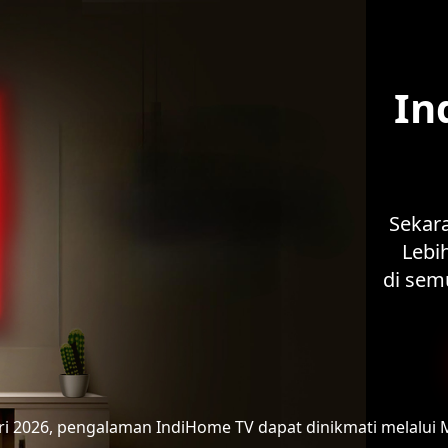
In
Sekar
Lebih
di sem
ari 2026, pengalaman IndiHome TV
dapat dinikmati melalui