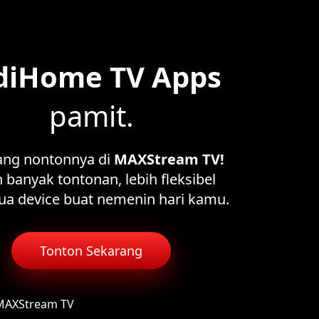
diHome TV Apps
pamit.
ang nontonnya di
MAXStream TV!
 banyak tontonan, lebih fleksibel
ua device buat nemenin hari kamu.
Tonton Sekarang
 MAXStream TV