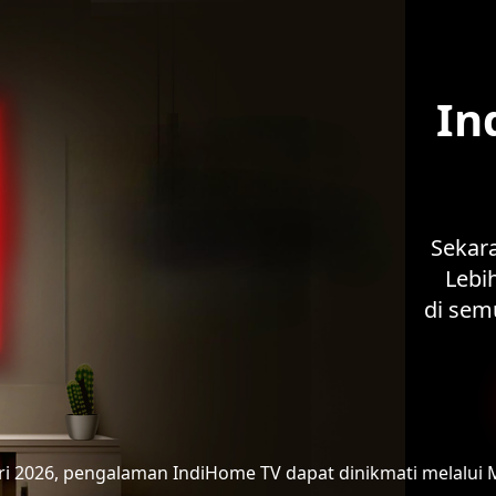
In
Sekar
Lebih
di sem
ari 2026, pengalaman IndiHome TV
dapat dinikmati melalui