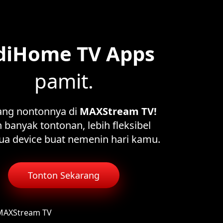
diHome TV Apps
pamit.
ang nontonnya di
MAXStream TV!
 banyak tontonan, lebih fleksibel
ua device buat nemenin hari kamu.
Tonton Sekarang
 MAXStream TV