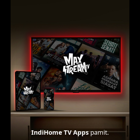
IndiHome TV Apps
pamit.