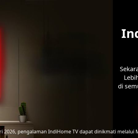
In
Sekar
Lebih
di sem
ari 2026, pengalaman IndiHome TV
dapat dinikmati melalui