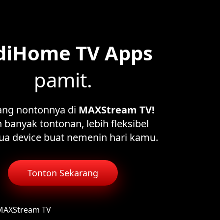
diHome TV Apps
pamit.
ang nontonnya di
MAXStream TV!
 banyak tontonan, lebih fleksibel
ua device buat nemenin hari kamu.
Tonton Sekarang
 MAXStream TV