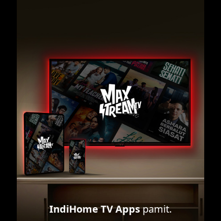
IndiHome TV Apps
pamit.