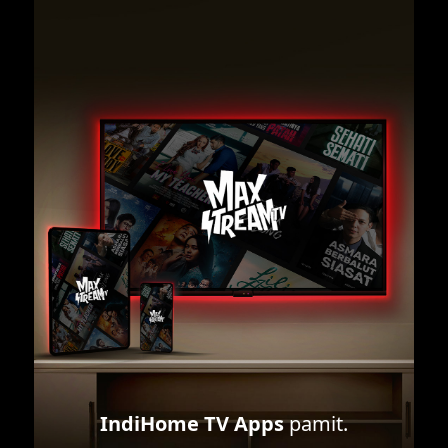
IndiHome TV Apps
pamit.