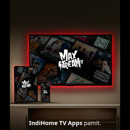
IndiHome TV Apps
pamit.