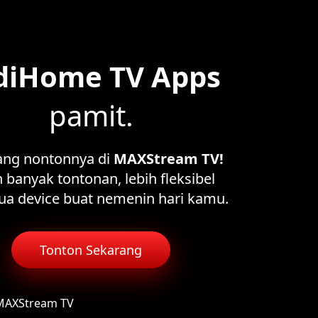
diHome TV Apps
pamit.
ang nontonnya di
MAXStream TV!
 banyak tontonan, lebih fleksibel
ua device buat nemenin hari kamu.
Tonton Sekarang
 MAXStream TV