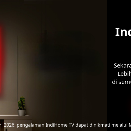
In
Sekar
Lebih
di sem
ari 2026, pengalaman IndiHome TV
dapat dinikmati melalui