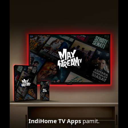
IndiHome TV Apps
pamit.