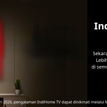
In
Sekar
Lebih
di sem
ari 2026, pengalaman IndiHome TV
dapat dinikmati melalui