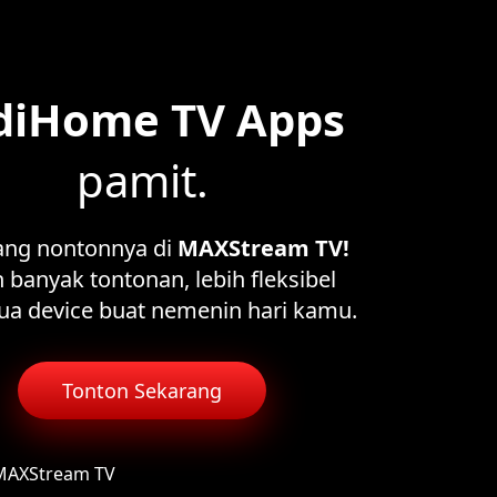
diHome TV Apps
pamit.
ang nontonnya di
MAXStream TV!
 banyak tontonan, lebih fleksibel
ua device buat nemenin hari kamu.
Tonton Sekarang
 MAXStream TV