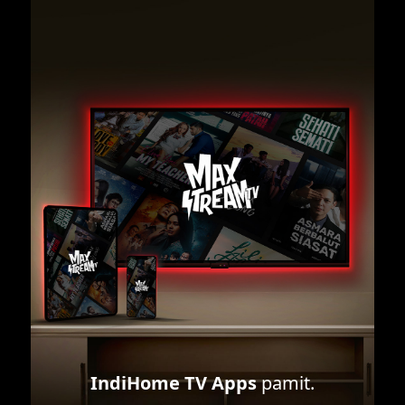
IndiHome TV Apps
pamit.